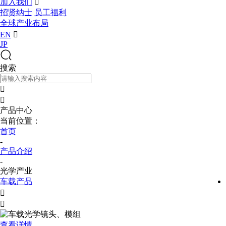
加入我们

招贤纳士
员工福利
全球产业布局
EN

JP
搜索


产品中心
当前位置：
首页
-
产品介绍
-
光学产业
车载产品


查看详情