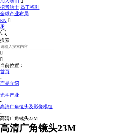
加入我们

招贤纳士
员工福利
全球产业布局
EN

JP
搜索


当前位置：
首页
-
产品介绍
-
光学产业
-
高清广角镜头及影像模组
-
高清广角镜头23M
高清广角镜头23M