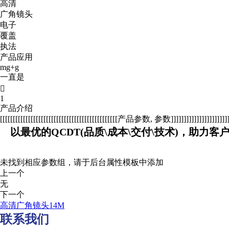
高清
广角镜头
电子
覆盖
执法
产品应用
mg+g
一直是

1
产品介绍
[[[[[[[[[[[[[[[[[[[[[[[[[[[[[[[[[[[[[[[[[[[[[[产品参数, 参数]]]]]]]]]]]]]]]]]]]]]]]]]
以最优的QCDT(品质\成本\交付\技术)，助力客
未找到相应参数组，请于后台属性模板中添加
上一个
无
下一个
高清广角镜头14M
联系我们