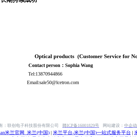
ts (Customer Service for Non-Chi
son：Sophia Wang
13870944866
l:sale50@lcetron.com
有：联创电子科技股份有限公司
赣ICP备16001829号
网站建设：
中企动
ilan米兰官网_米兰(中国)
|
米兰平台-米兰(中国)一站式服务平台
|