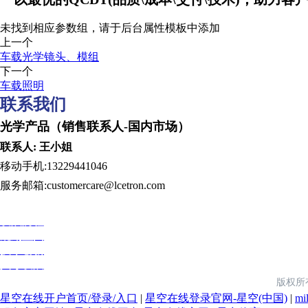
未找到相应参数组，请于后台属性模板中添加
上一个
车载光学镜头、模组
下一个
车载照明
联系我们
光学产品（销售联系人-国内市场） Optical produc
联系人: 王小姐 Contact per
移动手机:13229441046 Tel:
服务邮箱:customercare@lcetron.com Emai
发展历程
规划蓝图
技术创新
人才发展
版权所
星空在线开户首页/登录/入口
|
星空在线登录官网-星空(中国)
|
m