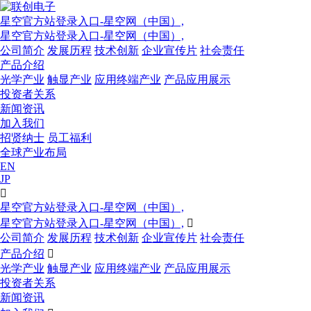
星空官方站登录入口-星空网（中国）,
星空官方站登录入口-星空网（中国）,
公司简介
发展历程
技术创新
企业宣传片
社会责任
产品介绍
光学产业
触显产业
应用终端产业
产品应用展示
投资者关系
新闻资讯
加入我们
招贤纳士
员工福利
全球产业布局
EN
JP

星空官方站登录入口-星空网（中国）,
星空官方站登录入口-星空网（中国）,

公司简介
发展历程
技术创新
企业宣传片
社会责任
产品介绍

光学产业
触显产业
应用终端产业
产品应用展示
投资者关系
新闻资讯