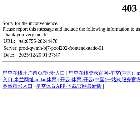
403
Sorry for the inconvenience.
Please report this message and include the following information to us
Thank you very much!
URL:
/tel:0755-28244478
Server:
prod-qwmh-bj7-pool202-frontend-static-01
Date:
2025/12/20 01:37:47
星空在线开户首页/登录/入口
|
星空在线登录官网-星空(中国)
|
入口-米兰网址-milan体育
|
开云·体育-开云(中国)一站式服务官
赛事精彩入口
|
星空体育APP-下载官网最新版
|