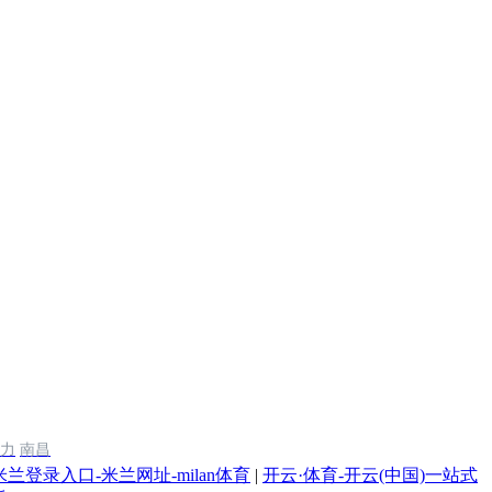
力
南昌
米兰登录入口-米兰网址-milan体育
|
开云·体育-开云(中国)一站式