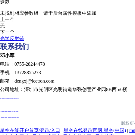
参数
未找到相应参数组，请于后台属性模板中添加
上一个
无
下一个
光学反射镜
联系我们
邓小军
电话：0755-28244478
手机：13728855273
邮箱：dengxj@lcetron.com
公司地址：深圳市光明区光明街道华强创意产业园8B西5/6楼
发展历程
规划蓝图
技术创新
人才发展
版权所
星空在线开户首页/登录/入口
|
星空在线登录官网-星空(中国)
|
m