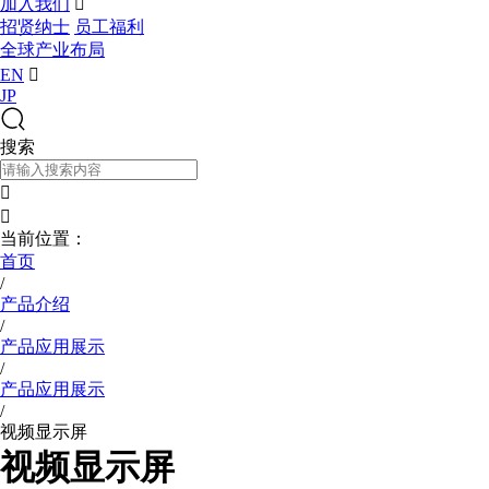
加入我们

招贤纳士
员工福利
全球产业布局
EN

JP
搜索


当前位置：
首页
/
产品介绍
/
产品应用展示
/
产品应用展示
/
视频显示屏
视频显示屏