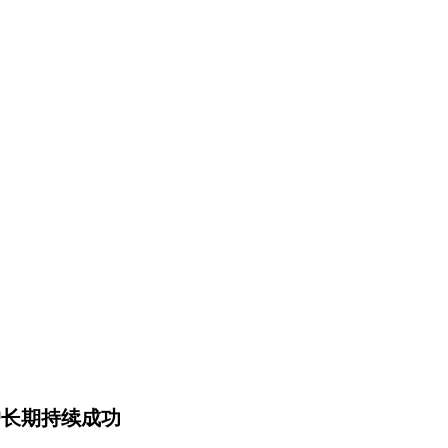
户长期持续成功