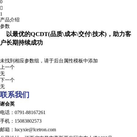
0

1
产品介绍
参数
以最优的QCDT(品质\成本\交付\技术)，助力客
户长期持续成功
未找到相应参数组，请于后台属性模板中添加
上一个
无
下一个
无
联系我们
谢会英
电话：0791-88167261
手机：15083802573
邮箱：lucyxie@lcetron.com