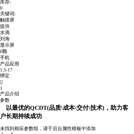
库存:
0
关键词:
触摸屏
提供
水滴
刘海
显示屏
6颗
手机
产品应用
1.5-17
绑定

1
产品介绍
参数
以最优的QCDT(品质\成本\交付\技术)，助力客
户长期持续成功
未找到相应参数组，请于后台属性模板中添加