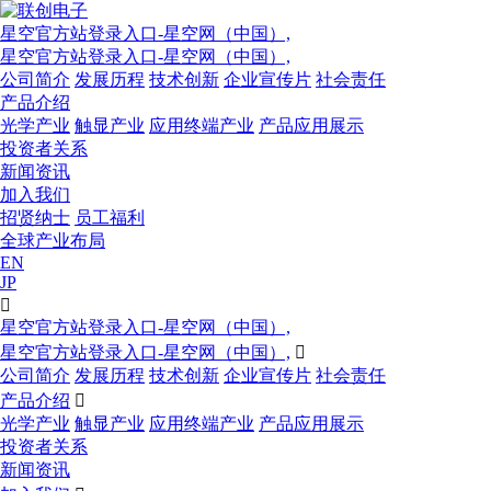
星空官方站登录入口-星空网（中国）,
星空官方站登录入口-星空网（中国）,
公司简介
发展历程
技术创新
企业宣传片
社会责任
产品介绍
光学产业
触显产业
应用终端产业
产品应用展示
投资者关系
新闻资讯
加入我们
招贤纳士
员工福利
全球产业布局
EN
JP

星空官方站登录入口-星空网（中国）,
星空官方站登录入口-星空网（中国）,

公司简介
发展历程
技术创新
企业宣传片
社会责任
产品介绍

光学产业
触显产业
应用终端产业
产品应用展示
投资者关系
新闻资讯